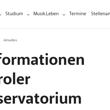
Studium
Musik.Leben
Termine
Stellena
Submenu for "Bildungseinrichtung"
Submenu for "Studium"
Submenu for "Musik.Leben"
Aktuelles
nformationen
roler
servatorium