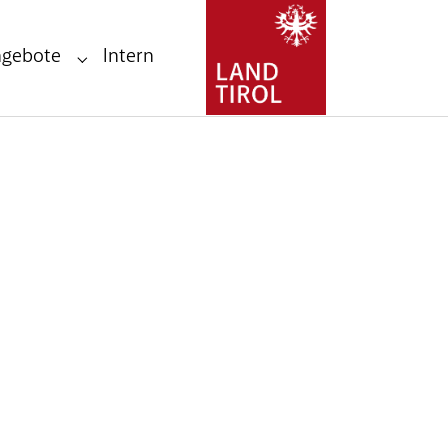
ngebote
Intern
Submenu for "Stellenangebote"