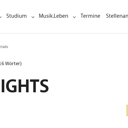
Studium
Musik.Leben
Termine
Stellena
Submenu for "Bildungseinrichtung"
Submenu for "Studium"
Submenu for "Musik.Leben"
tails
116 Wörter)
NIGHTS