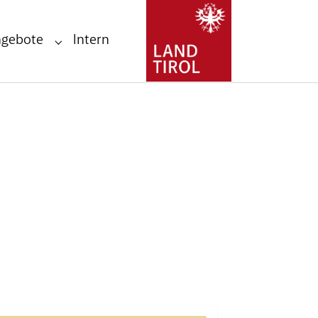
ngebote
Intern
Submenu for "Stellenangebote"