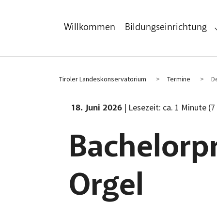
Zum Hauptinhalt
Zum Fußbereich
Willkommen
Bildungseinrichtung
Tiroler Landeskonservatorium
Termine
De
| Lesezeit: ca. 1 Minute (7
18. Juni 2026
Bachelorp
Orgel