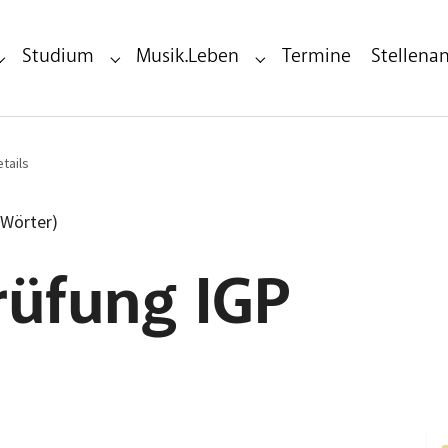
Studium
Musik.Leben
Termine
Stellena
Submenu for "Bildungseinrichtung"
Submenu for "Studium"
Submenu for "Musik.Leben"
tails
 Wörter)
rüfung IGP