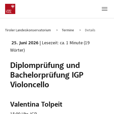
Zum Hauptinhalt
Zum Fußbereich
Tiroler Landeskonservatorium
Termine
Details
| Lesezeit: ca. 1 Minute (19
25. Juni 2026
Wörter)
Diplomprüfung und
Bachelorprüfung IGP
Violoncello
Valentina Tolpeit
15:00 Uhr, IGP