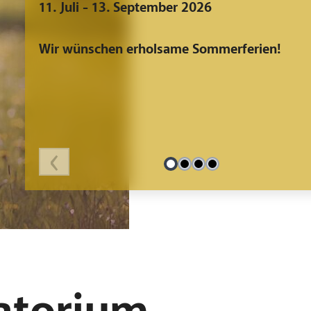
11. Juli - 13. September 2026
Wir wünschen erholsame Sommerferien!
‹
Slide 1 von 4
Slide 2 von 4
Slide 3 von 4
Slide 4 von 4
Vorheriger Sli
atorium