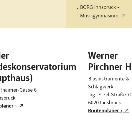
BORG Innsbruck -
Musikgymnasium
ler
Werner
deskonservatorium
Pirchner 
upthaus)
Blasinstrumente &
Schlagwerk
fhaimer-Gasse 6
Ing.-Etzel-Straße 7
nsbruck
6020 Innsbruck
laner ›
Routenplaner ›