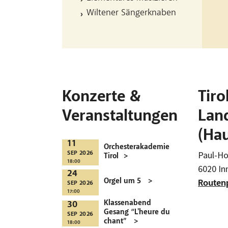
Wiltener Sängerknaben
Konzerte &
Tiro
Veranstaltungen
Lan
(Ha
11
Orchesterakademie
Paul-Ho
SEP 2026
Tirol
18:00
6020 In
24
Orgel um 5
Routenp
SEP 2026
17:00
Klassenabend
30
Gesang “L'heure du
SEP 2026
chant”
18:00