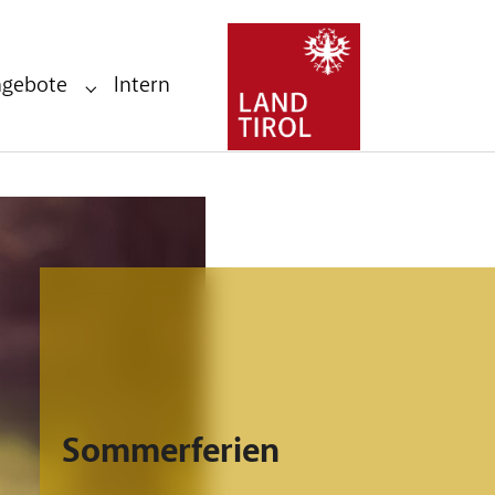
ngebote
Intern
Submenu for "Stellenangebote"
Sommerferien