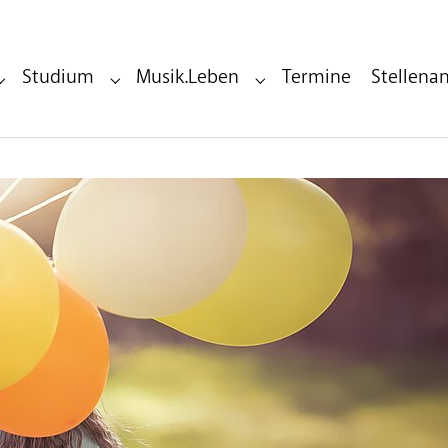
Studium
Musik.Leben
Termine
Stellena
Submenu for "Bildungseinrichtung"
Submenu for "Studium"
Submenu for "Musik.Leben"