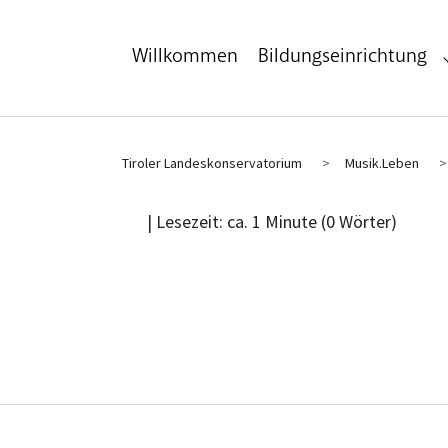
Zum Hauptinhalt
Zum Fußbereich
Willkommen
Bildungseinrichtung
Tiroler Landeskonservatorium
Musik.Leben
| Lesezeit: ca. 1 Minute (0 Wörter)