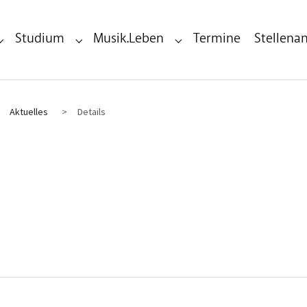
Studium
Musik.Leben
Termine
Stellena
Submenu for "Bildungseinrichtung"
Submenu for "Studium"
Submenu for "Musik.Leben"
Aktuelles
Details