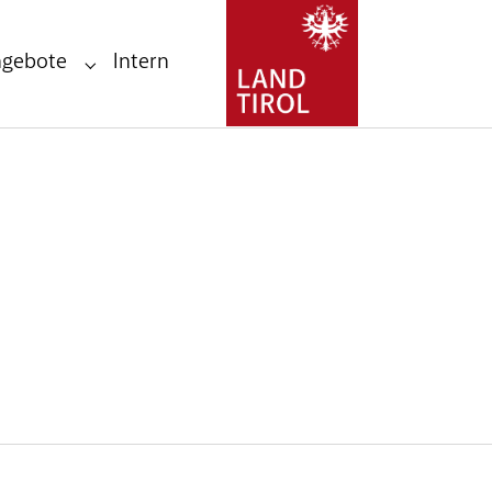
ngebote
Intern
Submenu for "Stellenangebote"