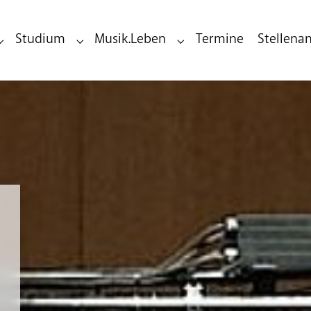
Studium
Musik.Leben
Termine
Stellena
Submenu for "Bildungseinrichtung"
Submenu for "Studium"
Submenu for "Musik.Leben"