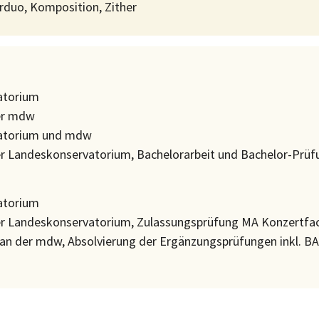
erduo, Komposition, Zither
atorium
er mdw
vatorium und mdw
er Landeskonservatorium, Bachelorarbeit und Bachelor-Prü
atorium
er Landeskonservatorium, Zulassungsprüfung MA Konzertfa
n der mdw, Absolvierung der Ergänzungsprüfungen inkl. BA-