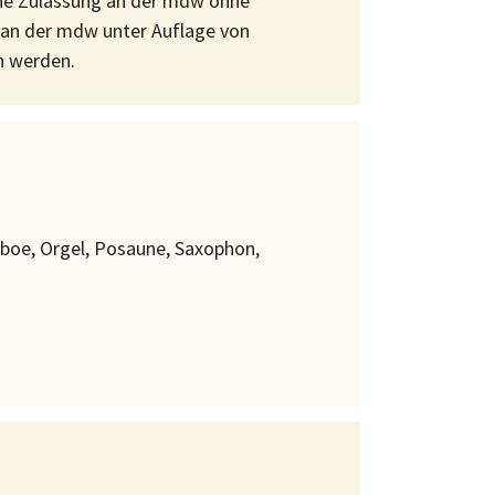
ine Zulassung an der mdw ohne
an der mdw unter Auflage von
n werden.
 Oboe, Orgel, Posaune, Saxophon,