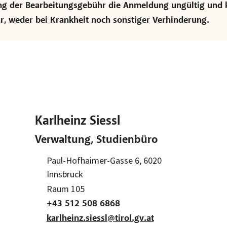
ung der Bearbeitungsgebühr die Anmeldung ungültig und ke
ar, weder bei Krankheit noch sonstiger Verhinderung.
Karlheinz Siessl
Verwaltung, Studienbüro
Adresse:
Paul-Hofhaimer-Gasse 6, 6020
Innsbruck
Raum:
Raum 105
+43 512 508 6868
karlheinz.siessl@tirol.gv.at