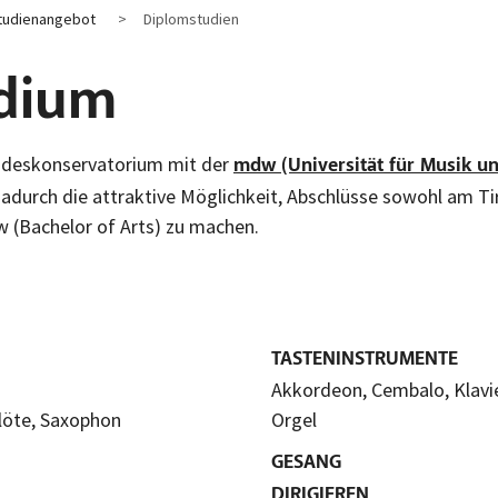
tudienangebot
Diplomstudien
udium
Landeskonservatorium mit der
mdw (Universität für Musik un
adurch die attraktive Möglichkeit, Abschlüsse sowohl am T
w (Bachelor of Arts) zu machen.
TASTENINSTRUMENTE
Akkordeon, Cembalo, Klavie
flöte, Saxophon
Orgel
GESANG
DIRIGIEREN