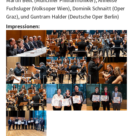
Martin Belic (Münchner Philharmoniker), Annelise
Fuchsluger (Volksoper Wien), Dominik Schnaitt (Oper
Graz), und Guntram Halder (Deutsche Oper Berlin)
Impressionen:
Bild vergrößern:
Bild vergrößern:
Bild vergrößern:
Bild vergrößern:
Bild vergrößern:
Bild vergrößern:
Bild vergrößern:
Bild vergrößern:
Bild vergrößern:
Bild vergrößern: